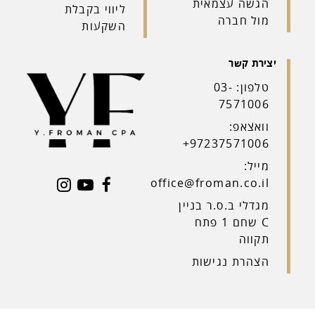
הגשה עצמאית
ליווי בקבלת
מול חברה
השקעות
טלפון: 03-
7571006
וואצאפ:
97237571006+
 ונחזור אליכם
מייל:
office@froman.co.il
מגדלי ב.ס.ר בניין
C שחם 1 פתח
תקווה
הצהרת נגישות