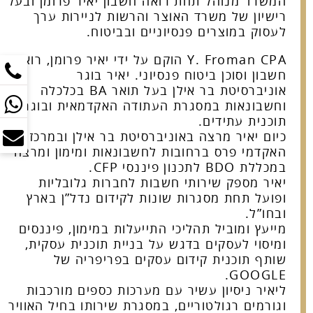
המשרד מנוהל תחת רואה חשבון יאיר פרומן ובעל
רישיון של משרד האוצר והרשות לניירות ערך
לעסוק במוצרים פנסיוניים ובביטוח.
Y. Froman CPA הוקם על ידי יאיר פרומן, רואה
חשבון וסוכן ביטוח פנסיוני. יאיר בוגר
אוניברסיטת בר אילן בעל תואר BA בכלכלה
וחשבונאות במסגרת העתודה האקדמאית ובוגר
תוכנית עתידים.
כיום יאיר מרצה באוניברסיטת בר אילן ובמרכז
האקדמי פרס ברחובות לחשבונאות ומימון ומרצה
במכללת BDO לתכנון פיננסי CFP.
יאיר מספק שירותי חשבות לחברות גלובליות
ופועל תחת מסגרות שונות לקידום נדל”ן בארץ
ובחו”ל.
מייעץ ומוביל תהליכי התייעלות במימון, פיננסים
ומיסוי לעסקים בדגש על בניית תוכנית עסקית,
שותף תוכנית קידום עסקים בפריפריה של
GOOGLE.
ליאיר ניסיון עשיר עם מערכות כספים מורכבות
וגורמים רגולטוריים, במסגרת שירותו בחיל האוויר