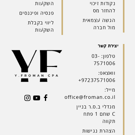
נקודות זיכוי
השקעות
להחזר מס
פנסיה ופיננסים
הגשה עצמאית
ליווי בקבלת
מול חברה
השקעות
טלפון: 03-
7571006
וואצאפ:
97237571006+
 ונחזור אליכם
מייל:
office@froman.co.il
מגדלי ב.ס.ר בניין
C שחם 1 פתח
תקווה
הצהרת נגישות